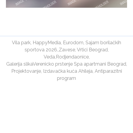
Vila park
,
HappyMedia
,
Eurodom
,
Sajam borilačkih
sportova 2026.
,
Zavese
,
Vrtici Beograd
,
Veda
,
Rodjendaonice
,
Galerija slika
Verenicko prstenje
Spa apartmani Beograd
,
Projektovanje
,
Izdavačka kuća Ahileja
,
Antiparazitni
program