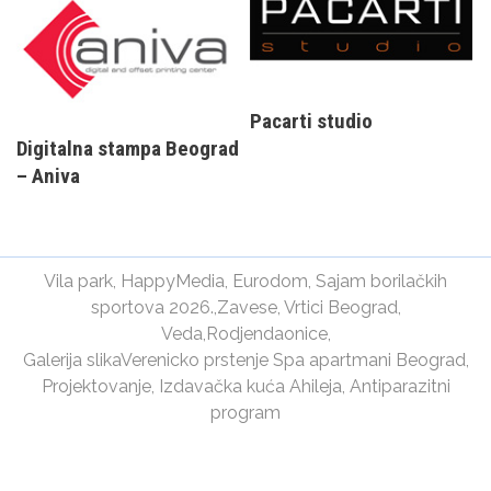
Pacarti studio
Digitalna stampa Beograd
– Aniva
Vila park
,
HappyMedia
,
Eurodom
,
Sajam borilačkih
sportova 2026.
,
Zavese
,
Vrtici Beograd
,
Veda
,
Rodjendaonice
,
Galerija slika
Verenicko prstenje
Spa apartmani Beograd
,
Projektovanje
,
Izdavačka kuća Ahileja
,
Antiparazitni
program