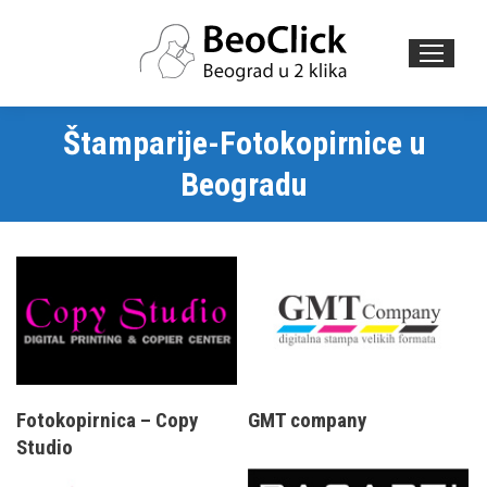
Search:
Štamparije-Fotokopirnice u
Beogradu
Fotokopirnica – Copy
GMT company
Studio