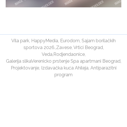
Vila park
,
HappyMedia
,
Eurodom
,
Sajam borilačkih
sportova 2026.
,
Zavese
,
Vrtici Beograd
,
Veda
,
Rodjendaonice
,
Galerija slika
Verenicko prstenje
Spa apartmani Beograd
,
Projektovanje
,
Izdavačka kuća Ahileja
,
Antiparazitni
program