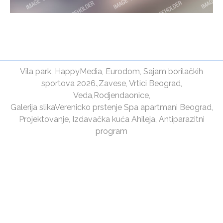
Vila park
,
HappyMedia
,
Eurodom
,
Sajam borilačkih
sportova 2026.
,
Zavese
,
Vrtici Beograd
,
Veda
,
Rodjendaonice
,
Galerija slika
Verenicko prstenje
Spa apartmani Beograd
,
Projektovanje
,
Izdavačka kuća Ahileja
,
Antiparazitni
program