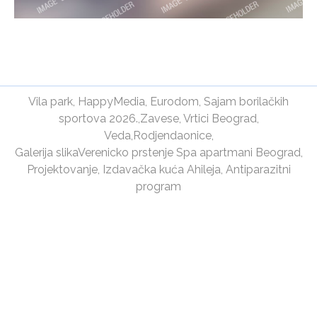
Vila park
,
HappyMedia
,
Eurodom
,
Sajam borilačkih
sportova 2026.
,
Zavese
,
Vrtici Beograd
,
Veda
,
Rodjendaonice
,
Galerija slika
Verenicko prstenje
Spa apartmani Beograd
,
Projektovanje
,
Izdavačka kuća Ahileja
,
Antiparazitni
program