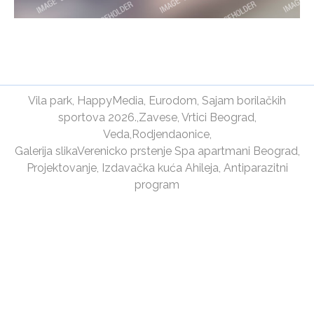
Vila park
,
HappyMedia
,
Eurodom
,
Sajam borilačkih
sportova 2026.
,
Zavese
,
Vrtici Beograd
,
Veda
,
Rodjendaonice
,
Galerija slika
Verenicko prstenje
Spa apartmani Beograd
,
Projektovanje
,
Izdavačka kuća Ahileja
,
Antiparazitni
program