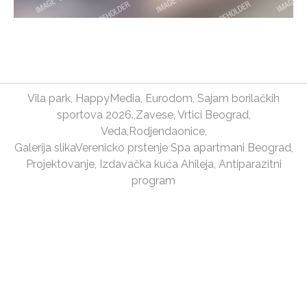
Vila park
,
HappyMedia
,
Eurodom
,
Sajam borilačkih
sportova 2026.
,
Zavese
,
Vrtici Beograd
,
Veda
,
Rodjendaonice
,
Galerija slika
Verenicko prstenje
Spa apartmani Beograd
,
Projektovanje
,
Izdavačka kuća Ahileja
,
Antiparazitni
program