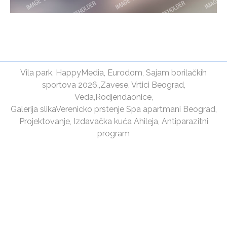
Vila park
,
HappyMedia
,
Eurodom
,
Sajam borilačkih
sportova 2026.
,
Zavese
,
Vrtici Beograd
,
Veda
,
Rodjendaonice
,
Galerija slika
Verenicko prstenje
Spa apartmani Beograd
,
Projektovanje
,
Izdavačka kuća Ahileja
,
Antiparazitni
program