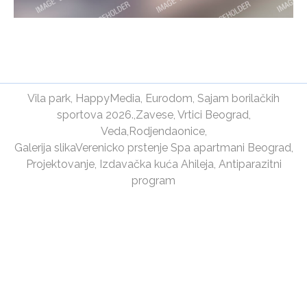
Vila park
,
HappyMedia
,
Eurodom
,
Sajam borilačkih
sportova 2026.
,
Zavese
,
Vrtici Beograd
,
Veda
,
Rodjendaonice
,
Galerija slika
Verenicko prstenje
Spa apartmani Beograd
,
Projektovanje
,
Izdavačka kuća Ahileja
,
Antiparazitni
program