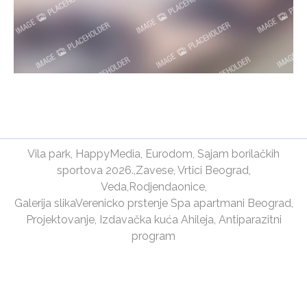
Vila park
,
HappyMedia
,
Eurodom
,
Sajam borilačkih
sportova 2026.
,
Zavese
,
Vrtici Beograd
,
Veda
,
Rodjendaonice
,
Galerija slika
Verenicko prstenje
Spa apartmani Beograd
,
Projektovanje
,
Izdavačka kuća Ahileja
,
Antiparazitni
program