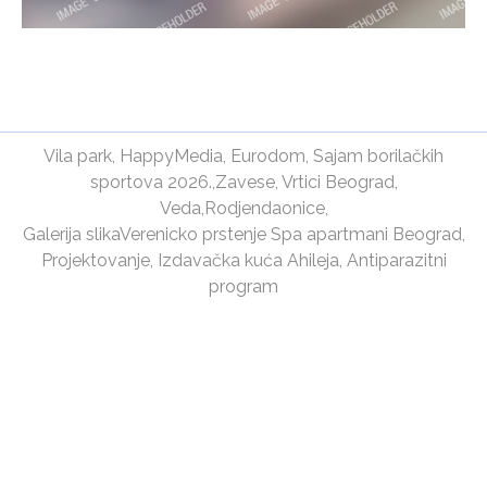
Vila park
,
HappyMedia
,
Eurodom
,
Sajam borilačkih
sportova 2026.
,
Zavese
,
Vrtici Beograd
,
Veda
,
Rodjendaonice
,
Galerija slika
Verenicko prstenje
Spa apartmani Beograd
,
Projektovanje
,
Izdavačka kuća Ahileja
,
Antiparazitni
program