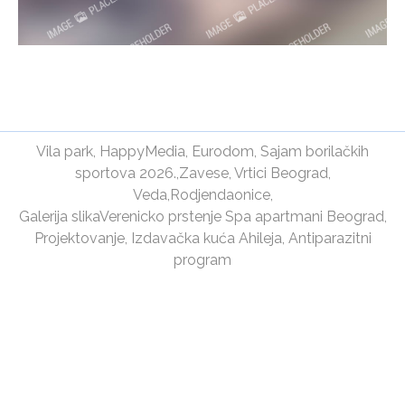
Vila park
,
HappyMedia
,
Eurodom
,
Sajam borilačkih
sportova 2026.
,
Zavese
,
Vrtici Beograd
,
Veda
,
Rodjendaonice
,
Galerija slika
Verenicko prstenje
Spa apartmani Beograd
,
Projektovanje
,
Izdavačka kuća Ahileja
,
Antiparazitni
program