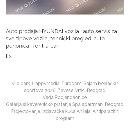
Auto prodaja HYUNDAI vozila i auto servis za
sve tipove vozila, tehnički pregled, auto
perionica i rent-a-car.
]]>
Vila park
,
HappyMedia
,
Eurodom
,
Sajam borilačkih
sportova 2026.
,
Zavese
,
Vrtici Beograd
,
Veda
,
Rodjendaonice
,
Galerija slika
Verenicko prstenje
Spa apartmani Beograd
,
Projektovanje
,
Izdavačka kuća Ahileja
,
Antiparazitni
program