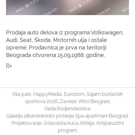
Prodaja auto delova iz programa Volkswagen,
Audi, Seat, Škoda, Motornih ulja i ostale
opreme. Prodavnica je prva na teritoriji
Beograda otvorena 15.09.1988. godine.
]]>
Vila park
,
HappyMedia
,
Eurodom
,
Sajam borilačkih
sportova 2026.
,
Zavese
,
Vrtici Beograd
,
Veda
,
Rodjendaonice
,
Galerija slika
Verenicko prstenje
Spa apartmani Beograd
,
Projektovanje
,
Izdavačka kuća Ahileja
,
Antiparazitni
program