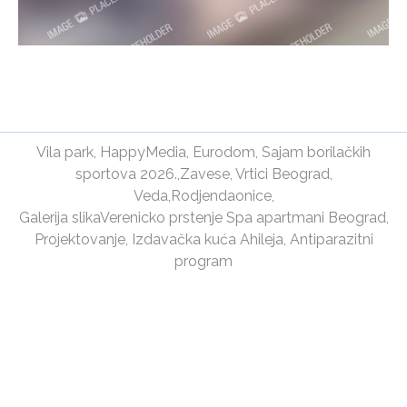
Vila park
,
HappyMedia
,
Eurodom
,
Sajam borilačkih
sportova 2026.
,
Zavese
,
Vrtici Beograd
,
Veda
,
Rodjendaonice
,
Galerija slika
Verenicko prstenje
Spa apartmani Beograd
,
Projektovanje
,
Izdavačka kuća Ahileja
,
Antiparazitni
program