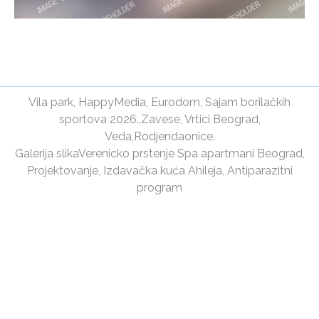
Vila park
,
HappyMedia
,
Eurodom
,
Sajam borilačkih
sportova 2026.
,
Zavese
,
Vrtici Beograd
,
Veda
,
Rodjendaonice
,
Galerija slika
Verenicko prstenje
Spa apartmani Beograd
,
Projektovanje
,
Izdavačka kuća Ahileja
,
Antiparazitni
program