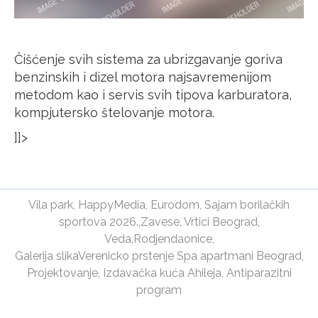
Čišćenje svih sistema za ubrizgavanje goriva
benzinskih i dizel motora najsavremenijom
metodom kao i servis svih tipova karburatora,
kompjutersko štelovanje motora.
]]>
Vila park
,
HappyMedia
,
Eurodom
,
Sajam borilačkih
sportova 2026.
,
Zavese
,
Vrtici Beograd
,
Veda
,
Rodjendaonice
,
Galerija slika
Verenicko prstenje
Spa apartmani Beograd
,
Projektovanje
,
Izdavačka kuća Ahileja
,
Antiparazitni
program