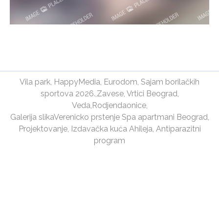
Vila park
,
HappyMedia
,
Eurodom
,
Sajam borilačkih
sportova 2026.
,
Zavese
,
Vrtici Beograd
,
Veda
,
Rodjendaonice
,
Galerija slika
Verenicko prstenje
Spa apartmani Beograd
,
Projektovanje
,
Izdavačka kuća Ahileja
,
Antiparazitni
program