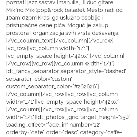
poznati jazz sastav Imanuila, ili duo gitare
Miki’nd Miki(pop&rock balade). Mesto radi od
10am-02pm.Krasi ga uslužno osoblje i
pristupačne cene pića. Moguć je zakup
prostora i organizacija svih vrsta dešavanja.
[/vc_column_text][/vc_column][/vc_row]
[vc_row][vc_column width="1/1"]
[vc_empty_space height="42px"][/vc_column]
[/vc_row][vc_row][vc_column width="1/1"]
[dt_fancy_separator separator_style="dashed"
separator_color="custom"
custom_separator_color="#262626"]
[/vc_column][/vc_row][vc_row][vc_column
width="1/1"][vc_empty_space height="42px"]
[/vc_column][/vc_row][vc_row][vc_column
width="1/1"][dt_photos_jgrid target_height="150"
loading_effect="fade_in" number="12"
orderby="date" order="desc" category="caffe-