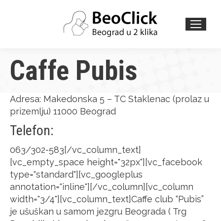
Search:
Caffe Pubis
Adresa: Makedonska 5 – TC Staklenac (prolaz u
prizemlju) 11000 Beograd
Telefon:
063/302-583[/vc_column_text]
[vc_empty_space height="32px"][vc_facebook
type="standard"][vc_googleplus
annotation="inline"][/vc_column][vc_column
width="3/4"][vc_column_text]Caffe club “Pubis”
je ušuškan u samom jezgru Beograda ( Trg