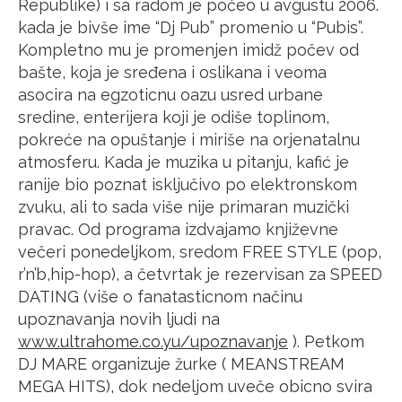
Republike) i sa radom je počeo u avgustu 2006.
kada je bivše ime “Dj Pub” promenio u “Pubis”.
Kompletno mu je promenjen imidž počev od
bašte, koja je sređena i oslikana i veoma
asocira na egzoticnu oazu usred urbane
sredine, enterijera koji je odiše toplinom,
pokreće na opuštanje i miriše na orjenatalnu
atmosferu. Kada je muzika u pitanju, kafić je
ranije bio poznat isključivo po elektronskom
zvuku, ali to sada više nije primaran muzički
pravac. Od programa izdvajamo književne
večeri ponedeljkom, sredom FREE STYLE (pop,
r’n’b,hip-hop), a četvrtak je rezervisan za SPEED
DATING (više o fanatasticnom načinu
upoznavanja novih ljudi na
www.ultrahome.co.yu/upoznavanje
). Petkom
DJ MARE organizuje žurke ( MEANSTREAM
MEGA HITS), dok nedeljom uveče obicno svira