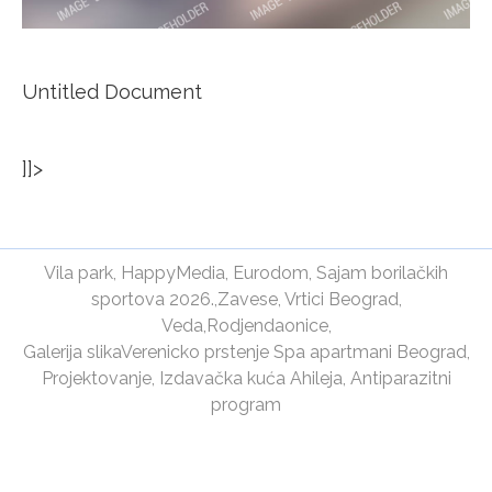
Untitled Document
]]>
Vila park
,
HappyMedia
,
Eurodom
,
Sajam borilačkih
sportova 2026.
,
Zavese
,
Vrtici Beograd
,
Veda
,
Rodjendaonice
,
Galerija slika
Verenicko prstenje
Spa apartmani Beograd
,
Projektovanje
,
Izdavačka kuća Ahileja
,
Antiparazitni
program