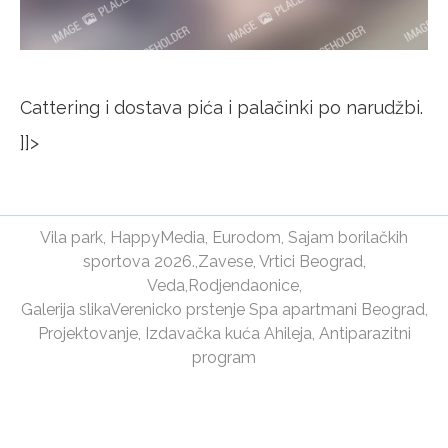
Cattering i dostava pića i palačinki po narudžbi.
]]>
Vila park
,
HappyMedia
,
Eurodom
,
Sajam borilačkih
sportova 2026.
,
Zavese
,
Vrtici Beograd
,
Veda
,
Rodjendaonice
,
Galerija slika
Verenicko prstenje
Spa apartmani Beograd
,
Projektovanje
,
Izdavačka kuća Ahileja
,
Antiparazitni
program