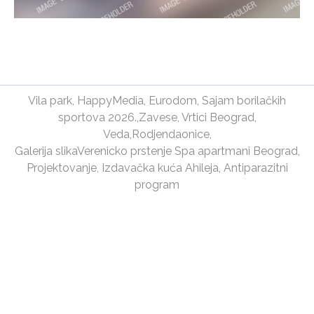
Vila park
,
HappyMedia
,
Eurodom
,
Sajam borilačkih
sportova 2026.
,
Zavese
,
Vrtici Beograd
,
Veda
,
Rodjendaonice
,
Galerija slika
Verenicko prstenje
Spa apartmani Beograd
,
Projektovanje
,
Izdavačka kuća Ahileja
,
Antiparazitni
program