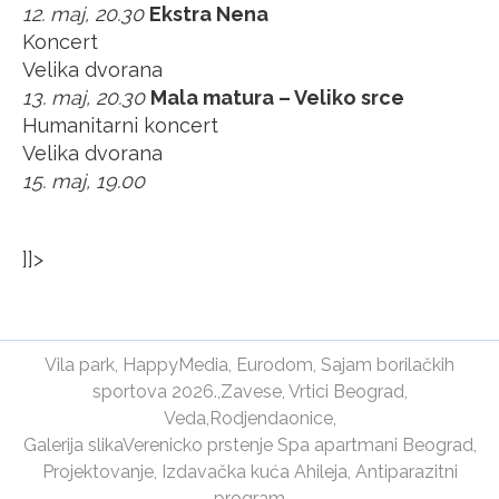
12. maj, 20.30
Ekstra Nena
Koncert
Velika dvorana
13. maj, 20.30
Mala matura – Veliko srce
Humanitarni koncert
Velika dvorana
15. maj, 19.00
]]>
Vila park
,
HappyMedia
,
Eurodom
,
Sajam borilačkih
sportova 2026.
,
Zavese
,
Vrtici Beograd
,
Veda
,
Rodjendaonice
,
Galerija slika
Verenicko prstenje
Spa apartmani Beograd
,
Projektovanje
,
Izdavačka kuća Ahileja
,
Antiparazitni
program