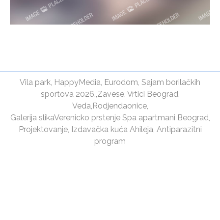
Vila park
,
HappyMedia
,
Eurodom
,
Sajam borilačkih
sportova 2026.
,
Zavese
,
Vrtici Beograd
,
Veda
,
Rodjendaonice
,
Galerija slika
Verenicko prstenje
Spa apartmani Beograd
,
Projektovanje
,
Izdavačka kuća Ahileja
,
Antiparazitni
program