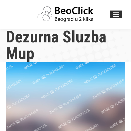
Search:
Dezurna Sluzba
Mup