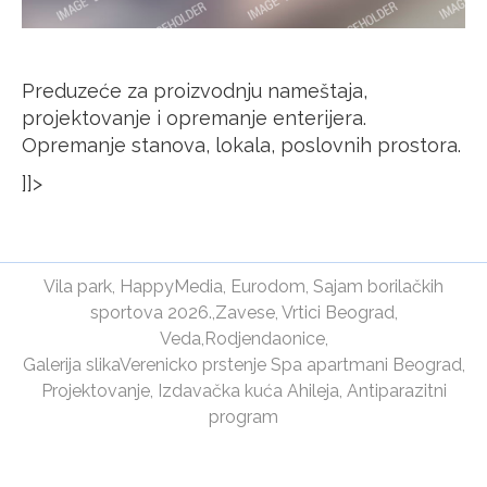
Preduzeće za proizvodnju nameštaja,
projektovanje i opremanje enterijera.
Opremanje stanova, lokala, poslovnih prostora.
]]>
Vila park
,
HappyMedia
,
Eurodom
,
Sajam borilačkih
sportova 2026.
,
Zavese
,
Vrtici Beograd
,
Veda
,
Rodjendaonice
,
Galerija slika
Verenicko prstenje
Spa apartmani Beograd
,
Projektovanje
,
Izdavačka kuća Ahileja
,
Antiparazitni
program