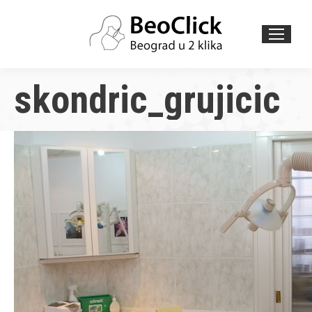
Search:
skondric_grujicic