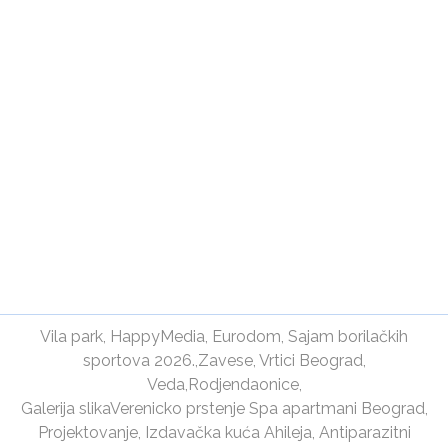
Vila park
,
HappyMedia
,
Eurodom
,
Sajam borilačkih
sportova 2026.
,
Zavese
,
Vrtici Beograd
,
Veda
,
Rodjendaonice
,
Galerija slika
Verenicko prstenje
Spa apartmani Beograd
,
Projektovanje
,
Izdavačka kuća Ahileja
,
Antiparazitni