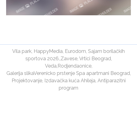
Vila park
,
HappyMedia
,
Eurodom
,
Sajam borilačkih
sportova 2026.
,
Zavese
,
Vrtici Beograd
,
Veda
,
Rodjendaonice
,
Galerija slika
Verenicko prstenje
Spa apartmani Beograd
,
Projektovanje
,
Izdavačka kuća Ahileja
,
Antiparazitni
program