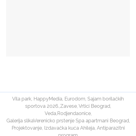
Vila park
,
HappyMedia
,
Eurodom
,
Sajam borilačkih
sportova 2026.
,
Zavese
,
Vrtici Beograd
,
Veda
,
Rodjendaonice
,
Galerija slika
Verenicko prstenje
Spa apartmani Beograd
,
Projektovanje
,
Izdavačka kuća Ahileja
,
Antiparazitni
program