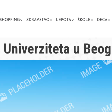
SHOPPING
ZDRAVSTVO
LEPOTA
ŠKOLE
DECA
et Univerziteta u Beo