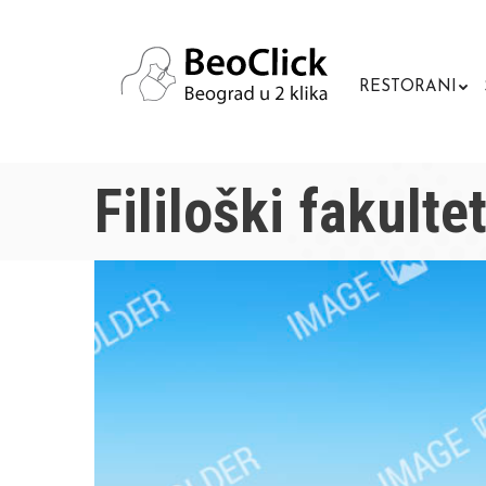
RESTORANI
Fililoški fakult