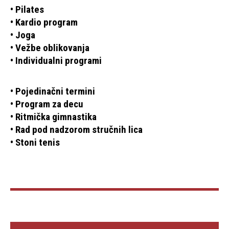
• Pilates
• Kardio program
• Joga
• Vežbe oblikovanja
• Individualni programi
• Pojedinačni termini
• Program za decu
• Ritmička gimnastika
• Rad pod nadzorom stručnih lica
• Stoni tenis