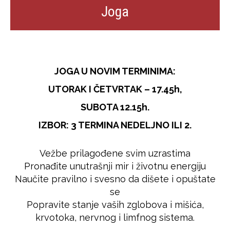
Joga
JOGA U NOVIM TERMINIMA:
UTORAK I ČETVRTAK – 17.45h,
SUBOTA 12.15h.
IZBOR: 3 TERMINA NEDELJNO ILI 2.
Vežbe prilagođene svim uzrastima
Pronađite unutrašnji mir i životnu energiju
Naučite pravilno i svesno da dišete i opuštate
se
Popravite stanje vaših zglobova i mišića,
krvotoka, nervnog i limfnog sistema.