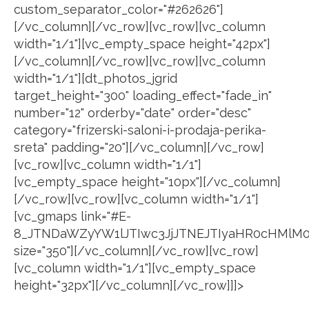
custom_separator_color="#262626"]
[/vc_column][/vc_row][vc_row][vc_column
width="1/1"][vc_empty_space height="42px"]
[/vc_column][/vc_row][vc_row][vc_column
width="1/1"][dt_photos_jgrid
target_height="300" loading_effect="fade_in"
number="12" orderby="date" order="desc"
category="frizerski-saloni-i-prodaja-perika-
sreta" padding="20"][/vc_column][/vc_row]
[vc_row][vc_column width="1/1"]
[vc_empty_space height="10px"][/vc_column]
[/vc_row][vc_row][vc_column width="1/1"]
[vc_gmaps link="#E-
8_JTNDaWZyYW1lJTIwc3JjJTNEJTIyaHR0cHMlM
size="350"][/vc_column][/vc_row][vc_row]
[vc_column width="1/1"][vc_empty_space
height="32px"][/vc_column][/vc_row]]]>