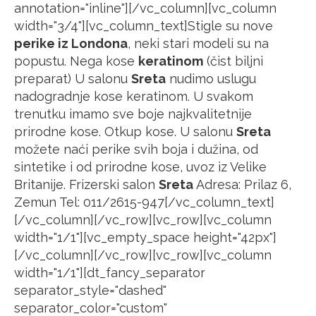
annotation="inline"][/vc_column][vc_column
width="3/4"][vc_column_text]Stigle su nove
perike iz Londona
, neki stari modeli su na
popustu. Nega kose
keratinom
(čist biljni
preparat) U salonu
Sreta
nudimo uslugu
nadogradnje kose keratinom. U svakom
trenutku imamo sve boje najkvalitetnije
prirodne kose. Otkup kose. U salonu
Sreta
možete naći perike svih boja i dužina, od
sintetike i od prirodne kose, uvoz iz Velike
Britanije. Frizerski salon
Sreta
Adresa: Prilaz 6,
Zemun Tel: 011/2615-947[/vc_column_text]
[/vc_column][/vc_row][vc_row][vc_column
width="1/1"][vc_empty_space height="42px"]
[/vc_column][/vc_row][vc_row][vc_column
width="1/1"][dt_fancy_separator
separator_style="dashed"
separator_color="custom"