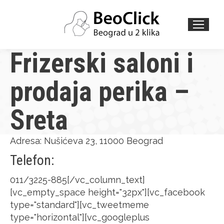
Search:
Frizerski saloni i
prodaja perika –
Sreta
Adresa: Nušićeva 23, 11000 Beograd
Telefon:
011/3225-885[/vc_column_text]
[vc_empty_space height="32px"][vc_facebook
type="standard"][vc_tweetmeme
type="horizontal"][vc_googleplus