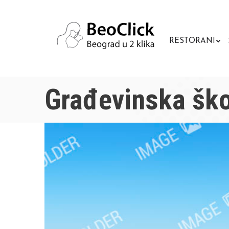
RESTORANI
Građevinska ško