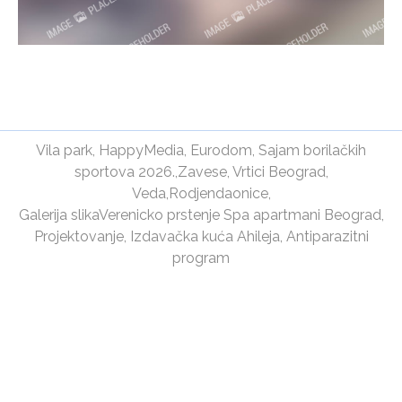
Vila park
,
HappyMedia
,
Eurodom
,
Sajam borilačkih
sportova 2026.
,
Zavese
,
Vrtici Beograd
,
Veda
,
Rodjendaonice
,
Galerija slika
Verenicko prstenje
Spa apartmani Beograd
,
Projektovanje
,
Izdavačka kuća Ahileja
,
Antiparazitni
program