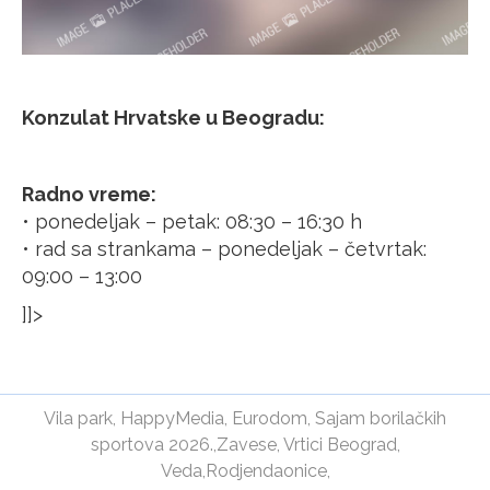
Konzulat Hrvatske u Beogradu:
Radno vreme:
• ponedeljak – petak: 08:30 – 16:30 h
• rad sa strankama – ponedeljak – četvrtak:
09:00 – 13:00
]]>
Vila park
,
HappyMedia
,
Eurodom
,
Sajam borilačkih
sportova 2026.
,
Zavese
,
Vrtici Beograd
,
Veda
,
Rodjendaonice
,