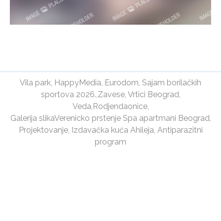
Vila park
,
HappyMedia
,
Eurodom
,
Sajam borilačkih
sportova 2026.
,
Zavese
,
Vrtici Beograd
,
Veda
,
Rodjendaonice
,
Galerija slika
Verenicko prstenje
Spa apartmani Beograd
,
Projektovanje
,
Izdavačka kuća Ahileja
,
Antiparazitni
program