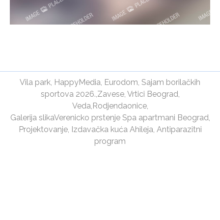
Vila park
,
HappyMedia
,
Eurodom
,
Sajam borilačkih
sportova 2026.
,
Zavese
,
Vrtici Beograd
,
Veda
,
Rodjendaonice
,
Galerija slika
Verenicko prstenje
Spa apartmani Beograd
,
Projektovanje
,
Izdavačka kuća Ahileja
,
Antiparazitni
program