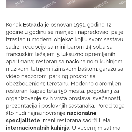
Konak
Estrada
je osnovan 1991. godine. Iz
godine u godinu se menjao i napredovao, pa je
izrastao u moderni objekat koji u svom sastavu
sadrži: recepciju sa mini-barom; 14 soba sa
francuskim ležajem; 5 luksuzno opremljenih
apartmana; restoran sa nacionalnom kuhinjom,
muzikom, letnjom i zimskom baštom; garažu sa
video nadzorom; parking prostor sa
obezbeđenjem; teretanu. Moderno opremljen
restoran, kapaciteta 150 mesta, pogodan j za
organizovanje svih vrsta proslava, svečanosti,
prezentacija i poslovnjih sastanaka. Pored toga
što nudi najraznovrsnije
nacionalne
specijalitete
, meni restorana sadrži i jela
internacionalnih kuhinja
. U večernjim satima