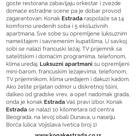
goste restorana zabavljaju orkestar i zvezde
domaće estradne scene pa je dobar provod
zagarantovan. Konak
Estrada
raspolaže sa 14
komforno uređenih soba i 5 eksluzivnih
apartmana. Sve sobe su opremljene luksuznim
nameštajem i savremenim kupatilima. U savkoj
sobi se nalazi francuski ležaj, TV prijemnik sa
satelitskim i domaćim programima, telefonom,
klima uređaj.
Luksuzni apartmani
su opremljeni
mini-barom, francuskim ležajevima, telefonom,
TV prijemnikom, klima uređajem i đakuzi kadom.
Ako želite prijatan odmor u diskretnoj tišini,
dalkeo od gradske vrev, a opet nadomak grada,
onda je konak
Estrada
Vaš pravi izbor. Konak
Estrada
se nalazi 10 kilometara od centra
Beograda, na levoj obali Dunava, u naselju
Borča (ulica: Vojislava Ivetića broj 1)
www.konakestrada.co.rs