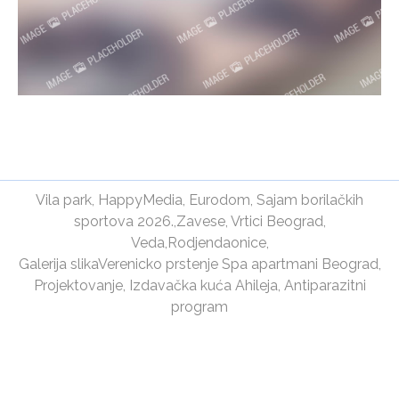
Vila park
,
HappyMedia
,
Eurodom
,
Sajam borilačkih
sportova 2026.
,
Zavese
,
Vrtici Beograd
,
Veda
,
Rodjendaonice
,
Galerija slika
Verenicko prstenje
Spa apartmani Beograd
,
Projektovanje
,
Izdavačka kuća Ahileja
,
Antiparazitni
program