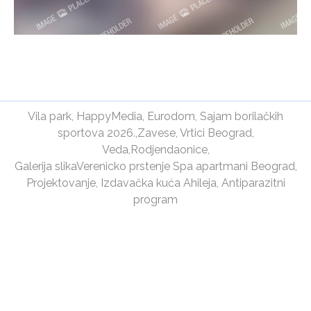
Vila park
,
HappyMedia
,
Eurodom
,
Sajam borilačkih
sportova 2026.
,
Zavese
,
Vrtici Beograd
,
Veda
,
Rodjendaonice
,
Galerija slika
Verenicko prstenje
Spa apartmani Beograd
,
Projektovanje
,
Izdavačka kuća Ahileja
,
Antiparazitni
program