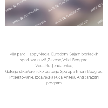
Vila park
,
HappyMedia
,
Eurodom
,
Sajam borilačkih
sportova 2026.
,
Zavese
,
Vrtici Beograd
,
Veda
,
Rodjendaonice
,
Galerija slika
Verenicko prstenje
Spa apartmani Beograd
,
Projektovanje
,
Izdavačka kuća Ahileja
,
Antiparazitni
program