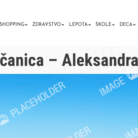
SHOPPING
ZDRAVSTVO
LEPOTA
ŠKOLE
DECA
nčanica – Aleksandr