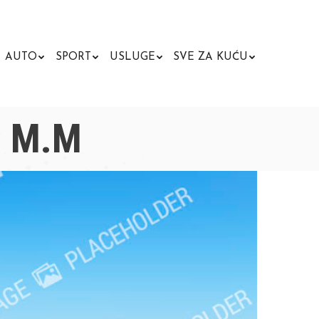
AUTO
SPORT
USLUGE
SVE ZA KUĆU
Search:
a M.M