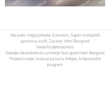
Vila park
,
HappyMedia
,
Eurodom
,
Sajam borilačkih
sportova 2026.
,
Zavese
,
Vrtici Beograd
,
Veda
,
Rodjendaonice
,
Galerija slika
Verenicko prstenje
Spa apartmani Beograd
,
Projektovanje
,
Izdavačka kuća Ahileja
,
Antiparazitni
program