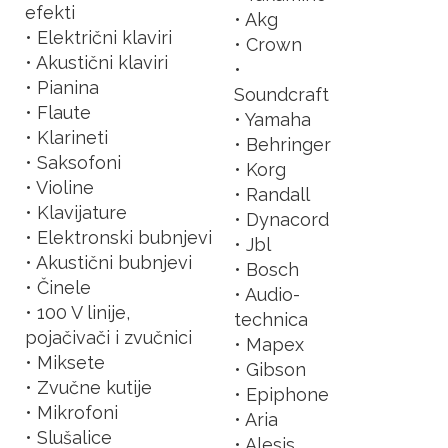
efekti
• Akg
• Električni klaviri
• Crown
• Akustični klaviri
•
• Pianina
Soundcraft
• Flaute
• Yamaha
• Klarineti
• Behringer
• Saksofoni
• Korg
• Violine
• Randall
• Klavijature
• Dynacord
• Elektronski bubnjevi
• Jbl
• Akustični bubnjevi
• Bosch
• Činele
• Audio-
• 100 V linije,
technica
pojačivači i zvučnici
• Mapex
• Miksete
• Gibson
• Zvučne kutije
• Epiphone
• Mikrofoni
• Aria
• Slušalice
• Alesis