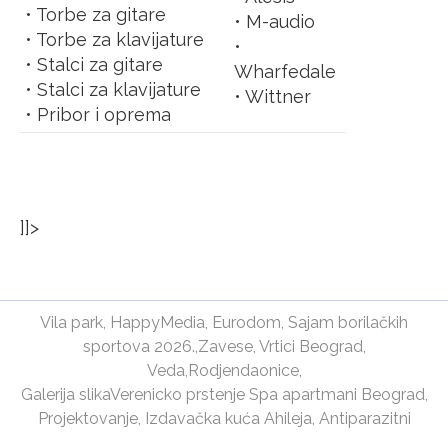
• Torbe za gitare
• M-audio
• Torbe za klavijature
•
• Stalci za gitare
Wharfedale
• Stalci za klavijature
• Wittner
• Pribor i oprema
]]>
Vila park
,
HappyMedia
,
Eurodom
,
Sajam borilačkih
sportova 2026.
,
Zavese
,
Vrtici Beograd
,
Veda
,
Rodjendaonice
,
Galerija slika
Verenicko prstenje
Spa apartmani Beograd
,
Projektovanje
,
Izdavačka kuća Ahileja
,
Antiparazitni
program