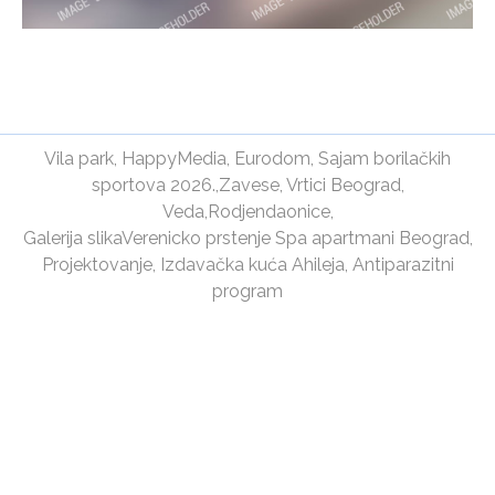
Vila park
,
HappyMedia
,
Eurodom
,
Sajam borilačkih
sportova 2026.
,
Zavese
,
Vrtici Beograd
,
Veda
,
Rodjendaonice
,
Galerija slika
Verenicko prstenje
Spa apartmani Beograd
,
Projektovanje
,
Izdavačka kuća Ahileja
,
Antiparazitni
program