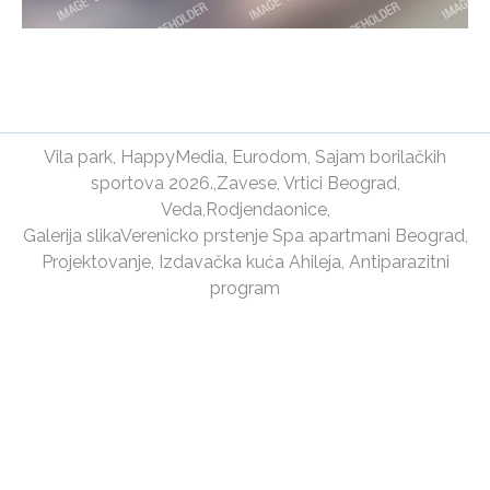
Vila park
,
HappyMedia
,
Eurodom
,
Sajam borilačkih
sportova 2026.
,
Zavese
,
Vrtici Beograd
,
Veda
,
Rodjendaonice
,
Galerija slika
Verenicko prstenje
Spa apartmani Beograd
,
Projektovanje
,
Izdavačka kuća Ahileja
,
Antiparazitni
program