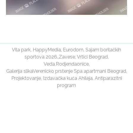
Vila park
,
HappyMedia
,
Eurodom
,
Sajam borilačkih
sportova 2026.
,
Zavese
,
Vrtici Beograd
,
Veda
,
Rodjendaonice
,
Galerija slika
Verenicko prstenje
Spa apartmani Beograd
,
Projektovanje
,
Izdavačka kuća Ahileja
,
Antiparazitni
program