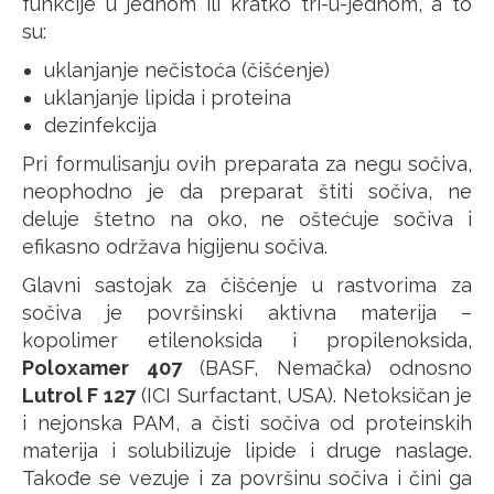
funkcije u jednom ili kratko tri-u-jednom, a to
su:
uklanjanje nečistoća (čišćenje)
uklanjanje lipida i proteina
dezinfekcija
Pri formulisanju ovih preparata za negu sočiva,
neophodno je da preparat štiti sočiva, ne
deluje štetno na oko, ne oštećuje sočiva i
efikasno održava higijenu sočiva.
Glavni sastojak za čišćenje u rastvorima za
sočiva je površinski aktivna materija –
kopolimer etilenoksida i propilenoksida,
Poloxamer 407
(BASF, Nemačka) odnosno
Lutrol F 127
(ICI Surfactant, USA). Netoksičan je
i nejonska PAM, a čisti sočiva od proteinskih
materija i solubilizuje lipide i druge naslage.
Takođe se vezuje i za površinu sočiva i čini ga