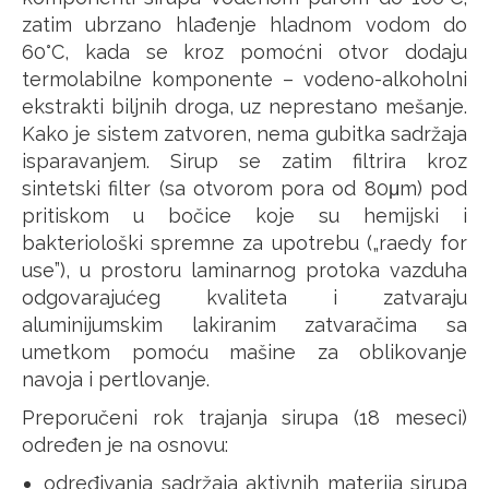
zatim ubrzano hlađenje hladnom vodom do
60°C, kada se kroz pomoćni otvor dodaju
termolabilne komponente – vodeno-alkoholni
ekstrakti biljnih droga, uz neprestano mešanje.
Kako je sistem zatvoren, nema gubitka sadržaja
isparavanjem. Sirup se zatim filtrira kroz
sintetski filter (sa otvorom pora od 80μm) pod
pritiskom u bočice koje su hemijski i
bakteriološki spremne za upotrebu („raedy for
use”), u prostoru laminarnog protoka vazduha
odgovarajućeg kvaliteta i zatvaraju
aluminijumskim lakiranim zatvaračima sa
umetkom pomoću mašine za oblikovanje
navoja i pertlovanje.
Preporučeni rok trajanja sirupa (18 meseci)
određen je na osnovu:
određivanja sadržaja aktivnih materija sirupa