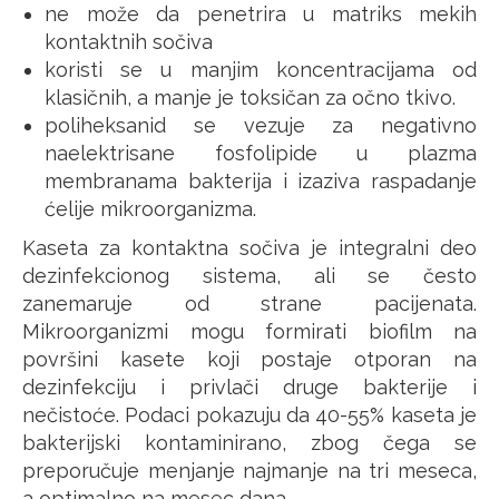
ne može da penetrira u matriks mekih
kontaktnih sočiva
koristi se u manjim koncentracijama od
klasičnih, a manje je toksičan za očno tkivo.
poliheksanid se vezuje za negativno
naelektrisane fosfolipide u plazma
membranama bakterija i izaziva raspadanje
ćelije mikroorganizma.
Kaseta za kontaktna sočiva je integralni deo
dezinfekcionog sistema, ali se često
zanemaruje od strane pacijenata.
Mikroorganizmi mogu formirati biofilm na
površini kasete koji postaje otporan na
dezinfekciju i privlači druge bakterije i
nečistoće. Podaci pokazuju da 40-55% kaseta je
bakterijski kontaminirano, zbog čega se
preporučuje menjanje najmanje na tri meseca,
a optimalno na mesec dana.