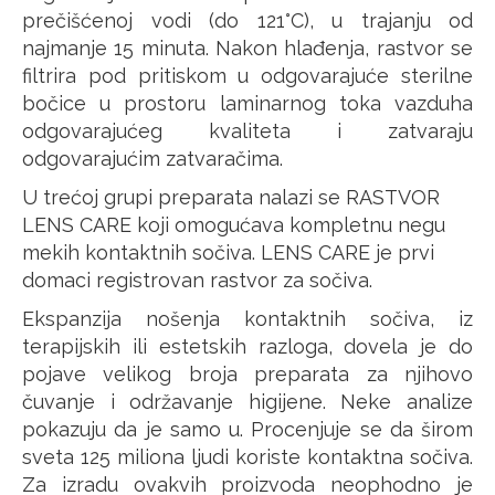
prečišćenoj vodi (do 121°C), u trajanju od
najmanje 15 minuta. Nakon hlađenja, rastvor se
filtrira pod pritiskom u odgovarajuće sterilne
bočice u prostoru laminarnog toka vazduha
odgovarajućeg kvaliteta i zatvaraju
odgovarajućim zatvaračima.
U trećoj grupi preparata nalazi se RASTVOR
LENS CARE koji omogućava kompletnu negu
mekih kontaktnih sočiva. LENS CARE je prvi
domaci registrovan rastvor za sočiva.
Ekspanzija nošenja kontaktnih sočiva, iz
terapijskih ili estetskih razloga, dovela je do
pojave velikog broja preparata za njihovo
čuvanje i održavanje higijene. Neke analize
pokazuju da je samo u. Procenjuje se da širom
sveta 125 miliona ljudi koriste kontaktna sočiva.
Za izradu ovakvih proizvoda neophodno je