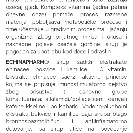
osećaj gladi. Kompleks vitamina (jedna petina
dnevne doze) pomaže proces razmene
materija, poboljšava metaboličke procese i
time učestvuje u gradivnim procesima i jačanju
organizma. Zbog prijatnog mirisa i ukusa i
naknadne pojave osećaja gorčine, sirup je
pogodan za upotrebu kod dece i odraslih.
ECHINAPHARM®
sirup sadrži ekstrakate
ehinacee, bokvice i kamilice, i C vitamin.
Ekstrakt ehinacee sadrži aktivne principe
kojima se pripisuje imunostimulatorno dejstvo
zbog prisustva tri osnovne grupe
konstituenata: alkilamidi/poliacetileni, derivati
kafene kiseline i polisaharidi. Vodeno-alkoholni
ekstrakti bokvice i kamilice daju sirupu blago
bronhospazmolitičko i antiinflamatorno
delovanje, pa sirup utiče na povećanje