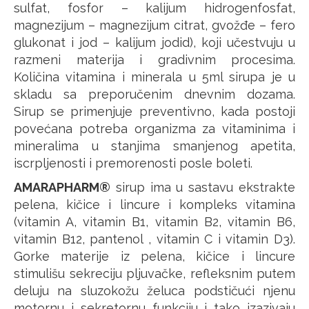
sulfat, fosfor – kalijum hidrogenfosfat,
magnezijum – magnezijum citrat, gvožđe – fero
glukonat i jod – kalijum jodid), koji učestvuju u
razmeni materija i gradivnim procesima.
Količina vitamina i minerala u 5ml sirupa je u
skladu sa preporučenim dnevnim dozama.
Sirup se primenjuje preventivno, kada postoji
povećana potreba organizma za vitaminima i
mineralima u stanjima smanjenog apetita,
iscrpljenosti i premorenosti posle boleti.
AMARAPHARM®
sirup ima u sastavu ekstrakte
pelena, kičice i lincure i kompleks vitamina
(vitamin A, vitamin B1, vitamin B2, vitamin B6,
vitamin B12, pantenol , vitamin C i vitamin D3).
Gorke materije iz pelena, kičice i lincure
stimulišu sekreciju pljuvačke, refleksnim putem
deluju na sluzokožu želuca podstičući njenu
motornu i sekretornu funkciju i tako izazivaju