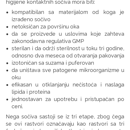
higijene kontaktnih sočiva mora biti:
kompatibilan sa materijalom od koga je
izrađeno sočivo
netoksičan za površinu oka
da se proizvede u uslovima koje zahteva
zakonodavna regulativa GMP
sterilan i da održi sterilnost u toku tri godine,
odnosno dva meseca od otvaranja pakovanja
izotoničan sa suzama i puferovan
da uništava sve patogene mikroorganizme u
oku
efikasan u otklanjanju nečistoća i naslaga
lipida i proteina
jednostavan za upotrebu i pristupačan po
ceni.
Nega sočiva sastoji se iz tri etape, zbog čega
se ovi rastvori označavaju kao rastvori sa tri