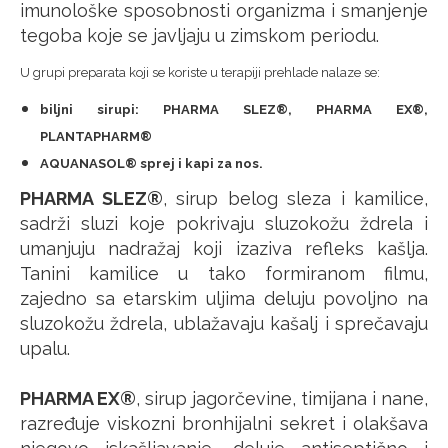
imunološke sposobnosti organizma i smanjenje
tegoba koje se javljaju u zimskom periodu.
U grupi preparata koji se koriste u terapiji prehlade nalaze se:
biljni sirupi: PHARMA SLEZ®, PHARMA EX®,
PLANTAPHARM®
AQUANASOL® sprej i kapi za nos.
PHARMA SLEZ®
, sirup belog sleza i kamilice,
sadrži sluzi koje pokrivaju sluzokožu ždrela i
umanjuju nadražaj koji izaziva refleks kašlja.
Tanini kamilice u tako formiranom filmu,
zajedno sa etarskim uljima deluju povoljno na
sluzokožu ždrela, ublažavaju kašalj i sprečavaju
upalu.
PHARMA EX®
, sirup jagorčevine, timijana i nane,
razređuje viskozni bronhijalni sekret i olakšava