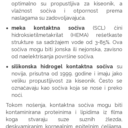
optimalno su propustljiva za kiseonik, a
vlažnost sočiva i otpornost prema
naslagama su zadovoljavajuća.
meka kontaktna sočiva
(SCL) čini
hidroksietilmetakrilat (HEMA) rešetkaste
strukture sa sadržajem vode od 3-85%. Ova
sočiva mogu biti jonska ili nejonska, zavisno
od naelektrisanja površine sočiva.
silikonska hidrogel kontaktna sočiva
su
novija, prisutna od 1999. godine i imaju jako
veliku propustljivost za kiseonik. Često se
označavaju kao sočiva koja se nose i preko
noći.
Tokom nošenja, kontaktna sočiva mogu biti
kontaminirana proteinima i lipidima iz filma
koga stvaraju suze suznih žlezda,
deskvamiranim kornealnim epitelnim ćelijama,