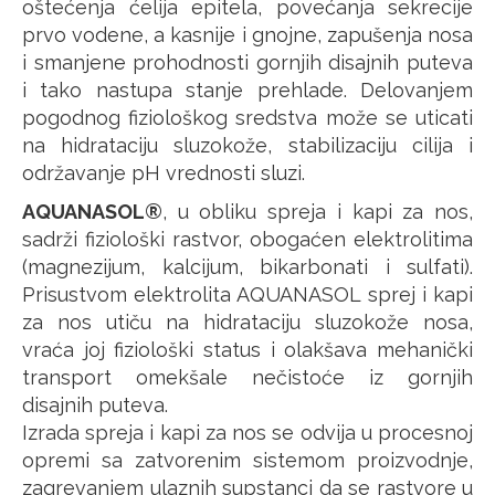
oštećenja ćelija epitela, povećanja sekrecije
prvo vodene, a kasnije i gnojne, zapušenja nosa
i smanjene prohodnosti gornjih disajnih puteva
i tako nastupa stanje prehlade. Delovanjem
pogodnog fiziološkog sredstva može se uticati
na hidrataciju sluzokože, stabilizaciju cilija i
održavanje pH vrednosti sluzi.
AQUANASOL®
, u obliku spreja i kapi za nos,
sadrži fiziološki rastvor, obogaćen elektrolitima
(magnezijum, kalcijum, bikarbonati i sulfati).
Prisustvom elektrolita AQUANASOL sprej i kapi
za nos utiču na hidrataciju sluzokože nosa,
vraća joj fiziološki status i olakšava mehanički
transport omekšale nečistoće iz gornjih
disajnih puteva.
Izrada spreja i kapi za nos se odvija u procesnoj
opremi sa zatvorenim sistemom proizvodnje,
zagrevanjem ulaznih supstanci da se rastvore u