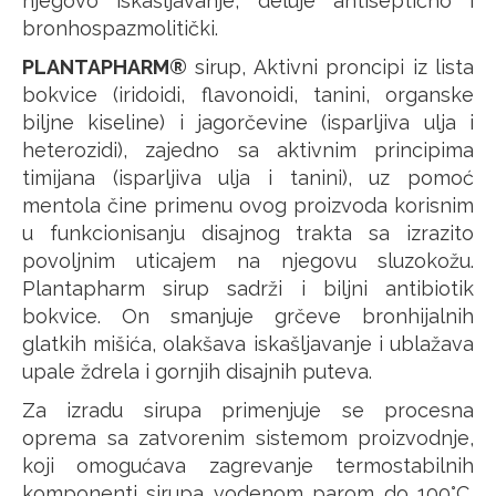
njegovo iskašljavanje, deluje antiseptično i
bronhospazmolitički.
PLANTAPHARM®
sirup, Aktivni proncipi iz lista
bokvice (iridoidi, flavonoidi, tanini, organske
biljne kiseline) i jagorčevine (isparljiva ulja i
heterozidi), zajedno sa aktivnim principima
timijana (isparljiva ulja i tanini), uz pomoć
mentola čine primenu ovog proizvoda korisnim
u funkcionisanju disajnog trakta sa izrazito
povoljnim uticajem na njegovu sluzokožu.
Plantapharm sirup sadrži i biljni antibiotik
bokvice. On smanjuje grčeve bronhijalnih
glatkih mišića, olakšava iskašljavanje i ublažava
upale ždrela i gornjih disajnih puteva.
Za izradu sirupa primenjuje se procesna
oprema sa zatvorenim sistemom proizvodnje,
koji omogućava zagrevanje termostabilnih
komponenti sirupa vodenom parom do 100°C,