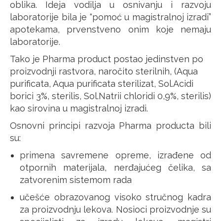
oblika. Ideja vodilja u osnivanju i razvoju
laboratorije bila je “pomoć u magistralnoj izradi”
apotekama, prvenstveno onim koje nemaju
laboratorije.
Tako je Pharma product postao jedinstven po
proizvodnji rastvora, naročito sterilnih, (Aqua
purificata, Aqua purificata sterilizat, Sol.Acidi
borici 3%, sterilis, Sol.Natrii chloridi 0,9%, sterilis)
kao sirovina u magistralnoj izradi.
Osnovni principi razvoja Pharma producta bili
su:
primena savremene opreme, izrađene od
otpornih materijala, nerđajućeg čelika, sa
zatvorenim sistemom rada
učešće obrazovanog visoko stručnog kadra
za proizvodnju lekova. Nosioci proizvodnje su