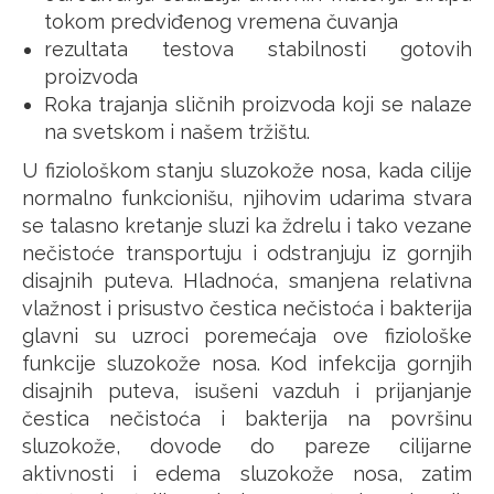
tokom predviđenog vremena čuvanja
rezultata testova stabilnosti gotovih
proizvoda
Roka trajanja sličnih proizvoda koji se nalaze
na svetskom i našem tržištu.
U fiziološkom stanju sluzokože nosa, kada cilije
normalno funkcionišu, njihovim udarima stvara
se talasno kretanje sluzi ka ždrelu i tako vezane
nečistoće transportuju i odstranjuju iz gornjih
disajnih puteva. Hladnoća, smanjena relativna
vlažnost i prisustvo čestica nečistoća i bakterija
glavni su uzroci poremećaja ove fiziološke
funkcije sluzokože nosa. Kod infekcija gornjih
disajnih puteva, isušeni vazduh i prijanjanje
čestica nečistoća i bakterija na površinu
sluzokože, dovode do pareze cilijarne
aktivnosti i edema sluzokože nosa, zatim