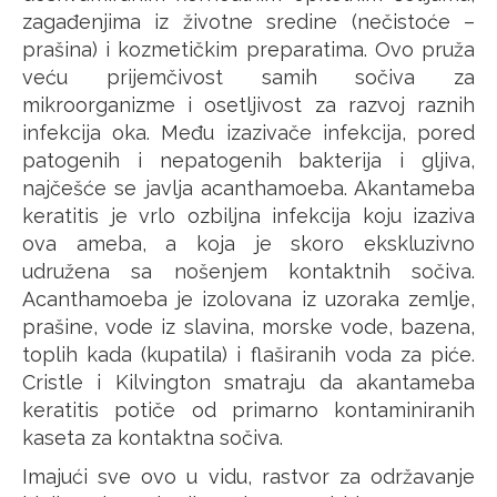
zagađenjima iz životne sredine (nečistoće –
prašina) i kozmetičkim preparatima. Ovo pruža
veću prijemčivost samih sočiva za
mikroorganizme i osetljivost za razvoj raznih
infekcija oka. Među izazivače infekcija, pored
patogenih i nepatogenih bakterija i gljiva,
najčešće se javlja acanthamoeba. Akantameba
keratitis je vrlo ozbiljna infekcija koju izaziva
ova ameba, a koja je skoro ekskluzivno
udružena sa nošenjem kontaktnih sočiva.
Acanthamoeba je izolovana iz uzoraka zemlje,
prašine, vode iz slavina, morske vode, bazena,
toplih kada (kupatila) i flaširanih voda za piće.
Cristle i Kilvington smatraju da akantameba
keratitis potiče od primarno kontaminiranih
kaseta za kontaktna sočiva.
Imajući sve ovo u vidu, rastvor za održavanje