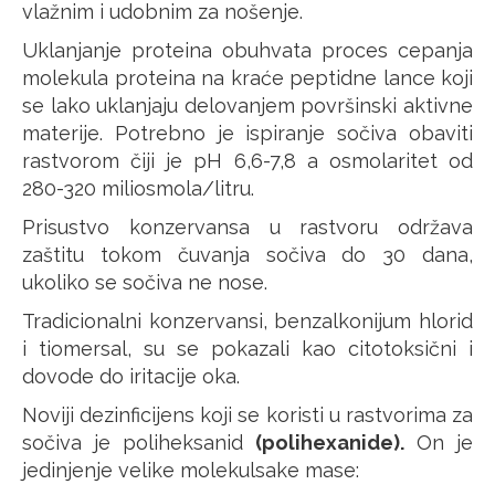
vlažnim i udobnim za nošenje.
Uklanjanje proteina obuhvata proces cepanja
molekula proteina na kraće peptidne lance koji
se lako uklanjaju delovanjem površinski aktivne
materije. Potrebno je ispiranje sočiva obaviti
rastvorom čiji je pH 6,6-7,8 a osmolaritet od
280-320 miliosmola/litru.
Prisustvo konzervansa u rastvoru održava
zaštitu tokom čuvanja sočiva do 30 dana,
ukoliko se sočiva ne nose.
Tradicionalni konzervansi, benzalkonijum hlorid
i tiomersal, su se pokazali kao citotoksični i
dovode do iritacije oka.
Noviji dezinficijens koji se koristi u rastvorima za
sočiva je poliheksanid
(polihexanide).
On je
jedinjenje velike molekulsake mase: