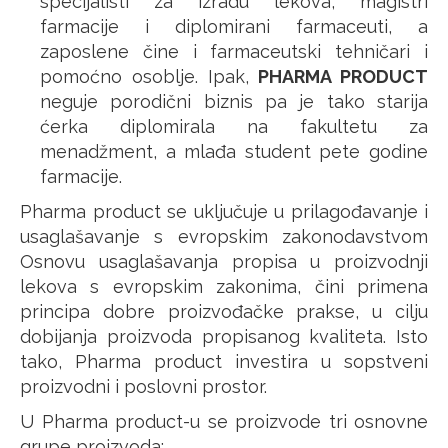
specijalisti za izradu lekova, magistri
farmacije i diplomirani farmaceuti, a
zaposlene čine i farmaceutski tehničari i
pomoćno osoblje. Ipak,
PHARMA PRODUCT
neguje porodični biznis pa je tako starija
ćerka diplomirala na fakultetu za
menadžment, a mlađa student pete godine
farmacije.
Pharma product se uključuje u prilagođavanje i
usaglašavanje s evropskim zakonodavstvom
Osnovu usaglašavanja propisa u proizvodnji
lekova s evropskim zakonima, čini primena
principa dobre proizvođačke prakse, u cilju
dobijanja proizvoda propisanog kvaliteta. Isto
tako, Pharma product investira u sopstveni
proizvodni i poslovni prostor.
U Pharma product-u se proizvode tri osnovne
grupe proizvoda: