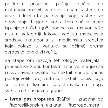
pokloniti posebnu pažnju, počev od
multifunkcionalnih zahteva za sam rastvor, do
vrste i kvaliteta pakovanja koje rastvor za
održavanje higijene kontaktnih sočiva mora
ispunjavati. Od 1998. godine ovi rastvori više
nisu u kategoriji lekova, već su medicinska
sredstva (kategorija 2- medicinska sredstva
koja dolaze u kontakt sa očima) prema
evropskoj direktivi 93/42.
Sa stepenom razvoja tehnologije materijala i
procesa za izradu kontaktnih sočiva, menjao se
i usavršavao i kvalitet kontaktnih sočiva. Danas
postoji veliki broj vrsta kontaktnih sočiva koje
se prema fizičkim karakteristikama mogu
svrstati u tri osnovne grupe:
tvrda gas propusna
(RGPs) – izrađena od
fluorosilikonskih akrilata i fluoropolimera i