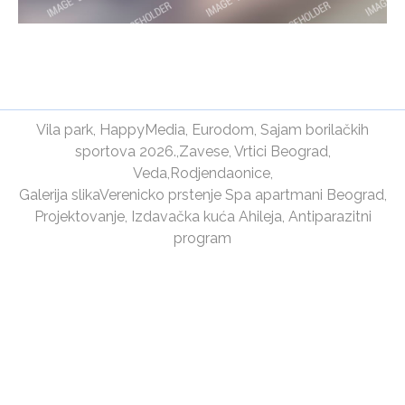
Vila park
,
HappyMedia
,
Eurodom
,
Sajam borilačkih
sportova 2026.
,
Zavese
,
Vrtici Beograd
,
Veda
,
Rodjendaonice
,
Galerija slika
Verenicko prstenje
Spa apartmani Beograd
,
Projektovanje
,
Izdavačka kuća Ahileja
,
Antiparazitni
program