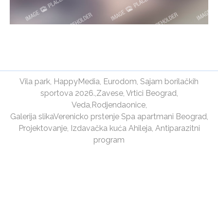
Vila park
,
HappyMedia
,
Eurodom
,
Sajam borilačkih
sportova 2026.
,
Zavese
,
Vrtici Beograd
,
Veda
,
Rodjendaonice
,
Galerija slika
Verenicko prstenje
Spa apartmani Beograd
,
Projektovanje
,
Izdavačka kuća Ahileja
,
Antiparazitni
program